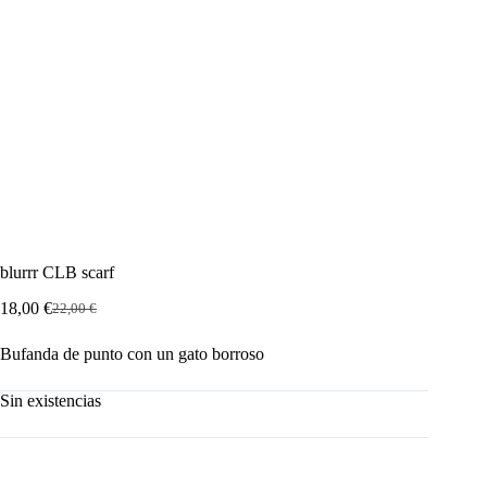
blurrr CLB scarf
18,00
€
22,00
€
El
El
precio
precio
Bufanda de punto con un gato borroso
original
actual
era:
es:
22,00 €.
18,00 €.
Sin existencias