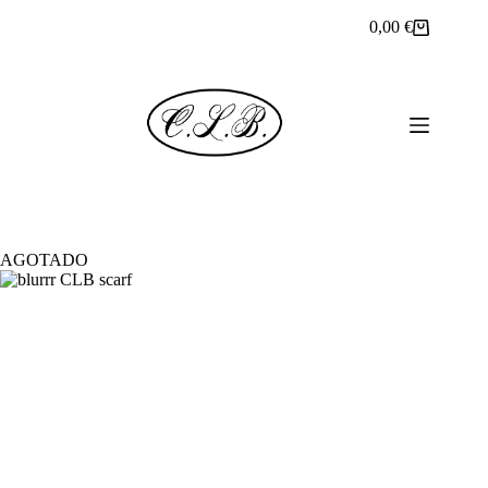
Saltar
0,00
€
al
Carro
contenido
de
compra
AGOTADO