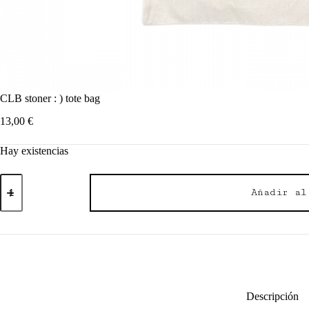
CLB stoner : ) tote bag
13,00
€
Hay existencias
CLB
stoner
Añadir al
:
)
tote
bag
cantidad
Descripción