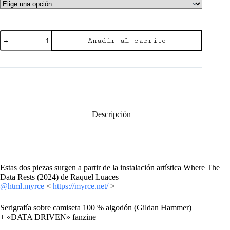
"DATA
Añadir al carrito
DRIVEN"
html.myrce
x
CLB
cantidad
Descripción
Estas dos piezas surgen a partir de la instalación artística Where The
Data Rests (2024) de Raquel Luaces
@html.myrce
<
https://myrce.net/
>
Serigrafía sobre camiseta 100 % algodón (Gildan Hammer)
+ «DATA DRIVEN» fanzine