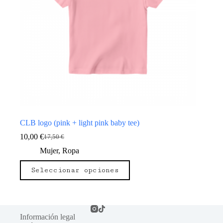
CLB logo (pink + light pink baby tee)
10,00
€
17,50
€
El
El
precio
precio
Mujer
,
Ropa
original
actual
Este
era:
es:
Seleccionar opciones
producto
17,50 €.
10,00 €.
tiene
múltiples
variantes.
Las
Información legal
opciones